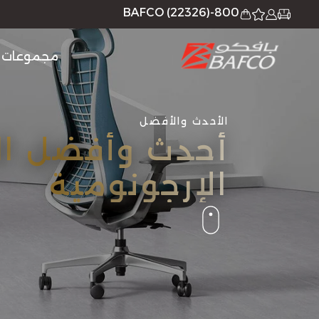
800-BAFCO (22326)
مجموعات
الأحدث والأفضل
أحدث وأفضل ال
الإرجونومية