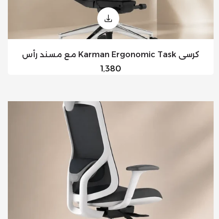
كرسي Karman Ergonomic Task مع مسند رأس
السعر
1,380
العادي