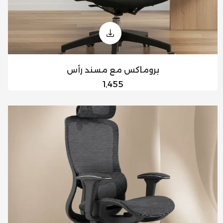
بروماكس مع مسند رأس
السعر
1,455
العادي