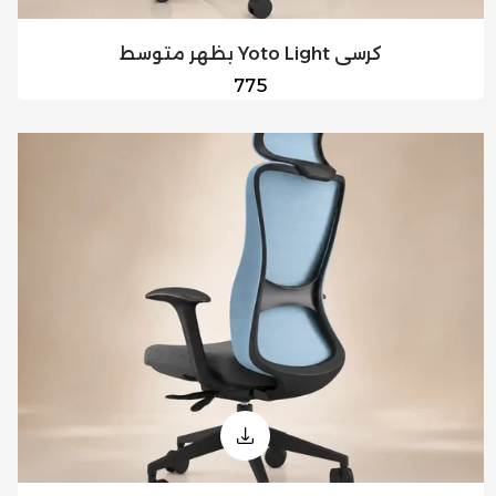
كرسي Yoto Light بظهر متوسط
السعر
775
العادي