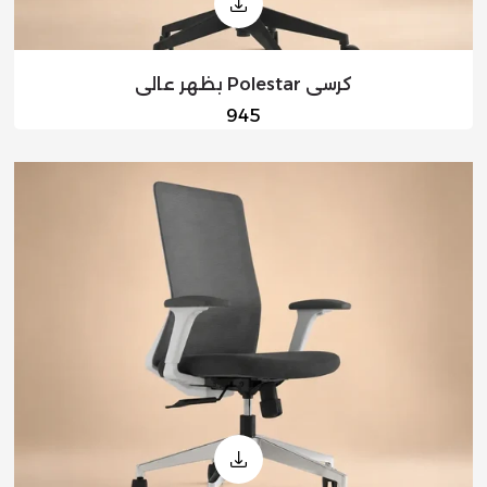
كرسي Polestar بظهر عالي
السعر
945
العادي