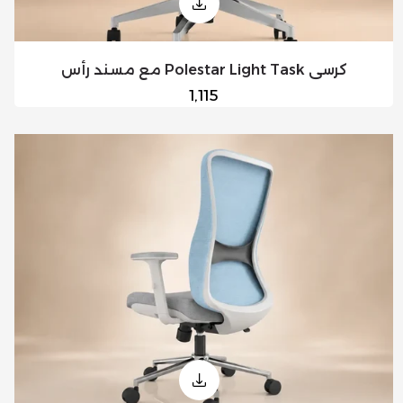
كرسي Polestar Light Task مع مسند رأس
السعر
1,115
العادي