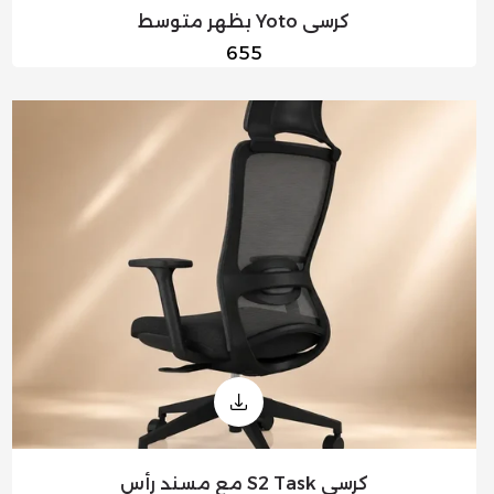
كرسي Yoto بظهر متوسط
السعر
655
العادي
كرسي S2 Task مع مسند رأس