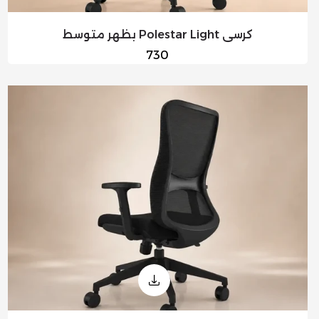
كرسي Polestar Light بظهر متوسط
السعر
730
العادي