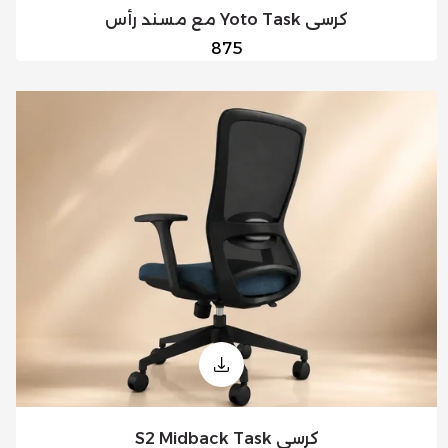
كرسي Yoto Task مع مسند رأس
السعر
875
العادي
كرسي S2 Midback Task