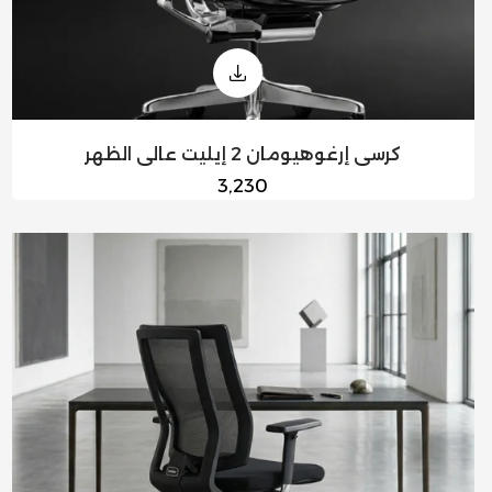
كرسي إرغوهيومان 2 إيليت عالي الظهر
السعر
3,230
العادي