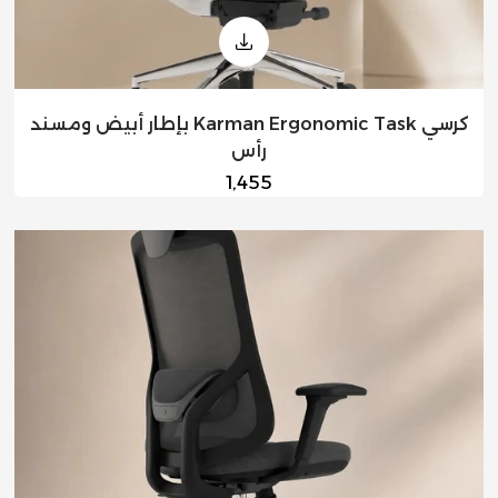
كرسي Karman Ergonomic Task بإطار أبيض ومسند
رأس
السعر
1,455
العادي