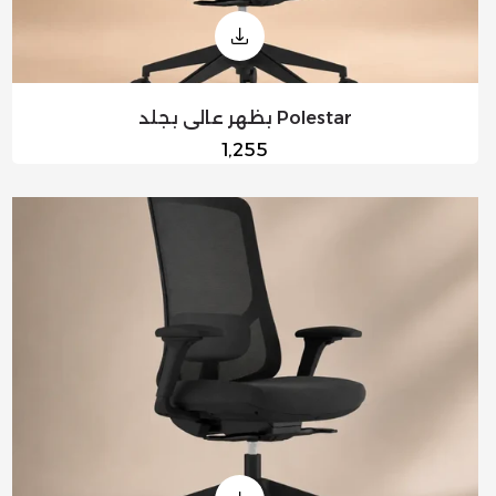
Polestar بظهر عالي بجلد
السعر
1,255
العادي